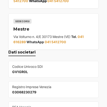
5412700
WhatsApp
041 5412700
SEDE CORSI
Mestre
Via Volturno n. 4/E 30173 Mestre (VE)
Tel.
041
616289
WhatsApp
041 5412700
Dati societari
Codice Univoco SDI
GV1GR0L
Registro Imprese Venezia
03068230279