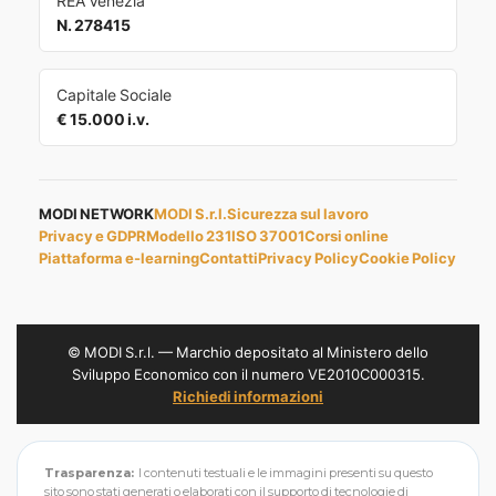
REA Venezia
N. 278415
Capitale Sociale
€ 15.000 i.v.
MODI NETWORK
MODI S.r.l.
Sicurezza sul lavoro
Privacy e GDPR
Modello 231
ISO 37001
Corsi online
Piattaforma e-learning
Contatti
Privacy Policy
Cookie Policy
© MODI S.r.l. — Marchio depositato al Ministero dello
Sviluppo Economico con il numero VE2010C000315.
Richiedi informazioni
Trasparenza:
I contenuti testuali e le immagini presenti su questo
sito sono stati generati o elaborati con il supporto di tecnologie di