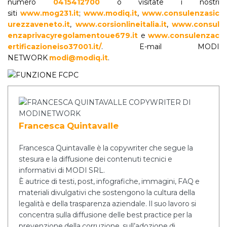
numero
0415412700
o visitate i nostri
siti
www.mog231.it
;
www.modiq.it
,
www.consulenzasic
urezzaveneto.it
,
www.corsionlineitalia.it
,
www.consul
enzaprivacyregolamentoue679.it
e
www.consulenzac
ertificazioneiso37001.it/
. E-mail MODI
NETWORK
modi@modiq.it
.
Francesca Quintavalle
Francesca Quintavalle è la copywriter che segue la
stesura e la diffusione dei contenuti tecnici e
informativi di MODI SRL.
È autrice di testi, post, infografiche, immagini, FAQ e
materiali divulgativi che sostengono la cultura della
legalità e della trasparenza aziendale. Il suo lavoro si
concentra sulla diffusione delle best practice per la
prevenzione della corruzione, sull’adozione di