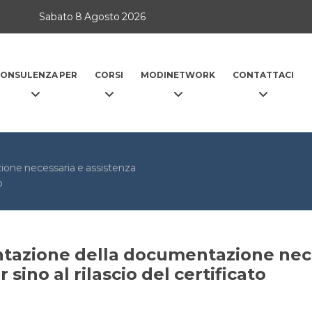
Sabato 8 Agosto 2026
ONSULENZA PER
CORSI
MODINETWORK
CONTATTACI
one necessaria e assistenza
o
tazione della documentazione nece
 sino al rilascio del certificato