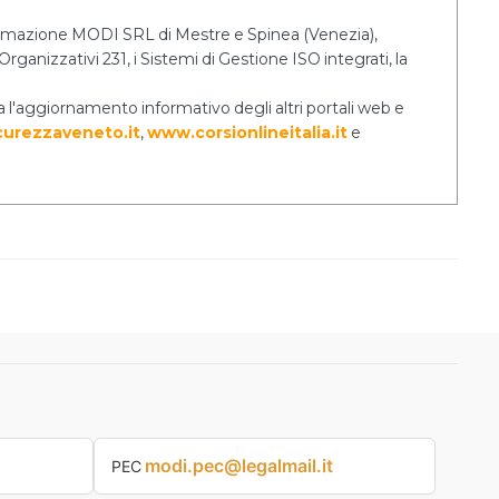
 Formazione MODI SRL di Mestre e Spinea (Venezia),
rganizzativi 231, i Sistemi di Gestione ISO integrati, la
a l'aggiornamento informativo degli altri portali web e
urezzaveneto.it
,
www.corsionlineitalia.it
e
modi.pec@legalmail.it
PEC