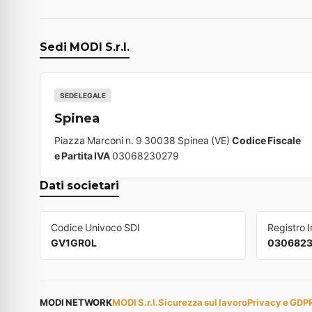
Sedi MODI S.r.l.
SEDE LEGALE
Spinea
Piazza Marconi n. 9 30038 Spinea (VE)
Codice Fiscale
e Partita IVA
03068230279
Dati societari
Codice Univoco SDI
Registro 
GV1GR0L
030682
MODI NETWORK
MODI S.r.l.
Sicurezza sul lavoro
Privacy e GDP