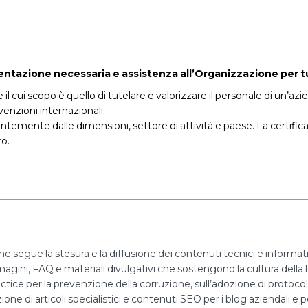
ione necessaria e assistenza all’Organizzazione per tutto l
 cui scopo è quello di tutelare e valorizzare il personale di un’azie
venzioni internazionali.
ntemente dalle dimensioni, settore di attività e paese. La certif
ro.
he segue la stesura e la diffusione dei contenuti tecnici e informa
mmagini, FAQ e materiali divulgativi che sostengono la cultura della l
actice per la prevenzione della corruzione, sull’adozione di protoco
ne di articoli specialistici e contenuti SEO per i blog aziendali e per