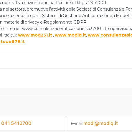
 normativa nazionale, in particolare il D.Lgs. 231/2001.
za nel settore, promuove l’attività della Società di Consulenza e
nce aziendale quali i Sistemi di Gestione Anticorruzione, i Modelli O
i in materia di privacy e Regolamento GDPR.
 sito internet www.consulenzacertificazioneiso37001.it, supervision
, tra cui:
www.mog231.it
,
www.modiq.it
,
www.consulenzasic
toue679.it
.
041 5412700
modi@modiq.it
p
E-mail