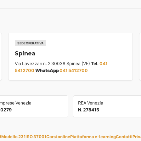
SEDE OPERATIVA
Spinea
Via Lavezzari n. 2 30038 Spinea (VE)
Tel.
041
5412700
WhatsApp
041 5412700
Imprese Venezia
REA Venezia
30279
N. 278415
R
Modello 231
ISO 37001
Corsi online
Piattaforma e-learning
Contatti
Priv