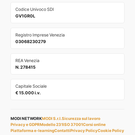
Codice Univoco SDI
GV1GR0L
Registro Imprese Venezia
03068230279
REA Venezia
N. 278415
Capitale Sociale
€ 15.000 i.v.
MODI NETWORK
MODI S.r.l.
Sicurezza sul lavoro
Privacy e GDPR
Modello 231
ISO 37001
Corsi online
Piattaforma e-learning
Contatti
Privacy Policy
Cookie Policy