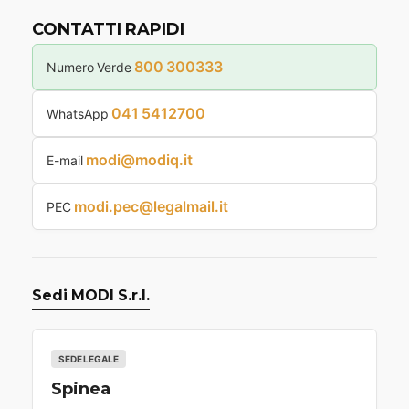
n
CONTATTI RAPIDI
a
z
800 300333
Numero Verde
i
o
041 5412700
WhatsApp
n
e
modi@modiq.it
E-mail
d
modi.pec@legalmail.it
PEC
e
g
l
i
Sedi MODI S.r.l.
a
r
SEDE LEGALE
t
Spinea
i