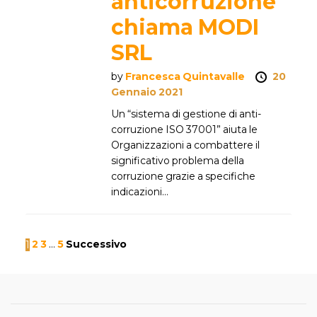
anticorruzione
chiama MODI
SRL
by
Francesca Quintavalle
20
Gennaio 2021
Un “sistema di gestione di anti-
corruzione ISO 37001” aiuta le
Organizzazioni a combattere il
significativo problema della
corruzione grazie a specifiche
indicazioni...
P
1
2
3
…
5
Successivo
a
g
i