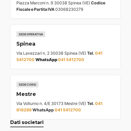
c
Piazza Marconi n. 9 30038 Spinea (VE)
Codice
Fiscale e Partita IVA
03068230279
o
l
i
SEDE OPERATIVA
Spinea
Via Lavezzari n. 2 30038 Spinea (VE)
Tel.
041
5412700
WhatsApp
041 5412700
SEDE CORSI
Mestre
Via Volturno n. 4/E 30173 Mestre (VE)
Tel.
041
616289
WhatsApp
041 5412700
Dati societari