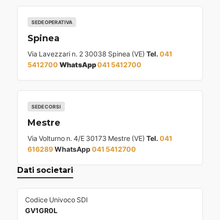
SEDE OPERATIVA
Spinea
Via Lavezzari n. 2 30038 Spinea (VE)
Tel.
041
5412700
WhatsApp
041 5412700
SEDE CORSI
Mestre
Via Volturno n. 4/E 30173 Mestre (VE)
Tel.
041
616289
WhatsApp
041 5412700
Dati societari
Codice Univoco SDI
GV1GR0L