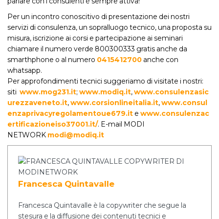
parlare con i consulenti è sempre attiva!
Per un incontro conoscitivo di presentazione dei nostri
servizi di consulenza, un sopralluogo tecnico, una proposta su
misura, iscrizione ai corsi e partecipazione ai seminari
chiamare il numero verde 800300333 gratis anche da
smarthphone o al numero
0415412700
anche con
whatsapp.
Per approfondimenti tecnici suggeriamo di visitate i nostri:
siti
www.mog231.it
;
www.modiq.it
,
www.consulenzasic
urezzaveneto.it
,
www.corsionlineitalia.it
,
www.consul
enzaprivacyregolamentoue679.it
e
www.consulenzac
ertificazioneiso37001.it/
. E-mail MODI
NETWORK
modi@modiq.it
Francesca Quintavalle
Francesca Quintavalle è la copywriter che segue la
stesura e la diffusione dei contenuti tecnici e