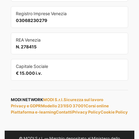
Registro Imprese Venezia
03068230279
REA Venezia
N. 278415
Capitale Sociale
€ 15.000 i.v.
MODI NETWORK
MODI S.r.l.
Sicurezza sul lavoro
Privacy e GDPR
Modello 231
ISO 37001
Corsi online
Piattaforma e-learning
Contatti
Privacy Policy
Cookie Policy
© MODI S.r.l. — Marchio depositato al Ministero dello