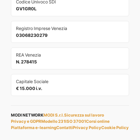
Codice Univoco SDI
GV1GR0L
Registro Imprese Venezia
03068230279
REA Venezia
N. 278415
Capitale Sociale
€ 15.000 i.v.
MODI NETWORK
MODI S.r.l.
Sicurezza sul lavoro
Privacy e GDPR
Modello 231
ISO 37001
Corsi online
Piattaforma e-learning
Contatti
Privacy Policy
Cookie Policy