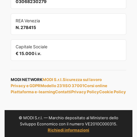
03068230279
REA Venezia
N. 278415
Capitale Sociale
€ 15.000 i.v.
MODI NETWORK
MODI S.r.l.
Sicurezza sul lavoro
Privacy e GDPR
Modello 231
ISO 37001
Corsi online
Piattaforma e-learning
Contatti
Privacy Policy
Cookie Policy
© MODI S.r.l. — Marchio depositato al Ministero dello
Sviluppo Economico con il numero VE2010C000315.
Richiedi informazioni