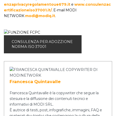
enzaprivacyregolamentoue679.it
e
www.consulenzac
ertificazioneiso37001.it/
. E-mail MODI
NETWORK
modi@modiq.it
.
CONSULENZA PER ADOZZIONE
NORMA ISO 37001
Francesca Quintavalle
Francesca Quintavalle è la copywriter che segue la
stesura e la diffusione dei contenuti tecnici e
informativi di MODI SRL.
È autrice di testi, post, infografiche, immagini, FAQ e
materiali divulgativi che sostengono la cultura della