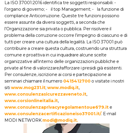
La ISO 37001:2016 identifica tre soggetti responsabili: -
l’organo di governo; - il top Management; - la funzione di
compliance Anticorruzione. Queste tre funzioni possono
essere assunte da diversi soggetti, a seconda che
l’Organizzazione sia privata o pubblica. Per risolvere il
problema della corruzione occorre l’impegno di ciascuno e di
tutti per creare una cultura della legalità. La ISO 37001 può
contribuire a creare questa cultura, costruendo una struttura
comune e proattiva in cui inquadrare alcune scelte
organizzative all’interno delle organizzazioni pubbliche e
private al fine di valorizzare/rafforzare i presidi già esistenti.
Per consulenze, iscrizione ai corsi e partecipazione ai
seminari chiamare il numero
0415412700
o visitate i nostri
siti
www.mog231.it
;
www.modiq.it
,
www.consulenzasicurezzaveneto.it
,
www.corsionlineitalia.it
,
www.consulenzaprivacyregolamentoue679.it
e
www.consulenzacertificazioneiso37001.it/
. E-mail
MODI NETWORK
modi@modiq.it.