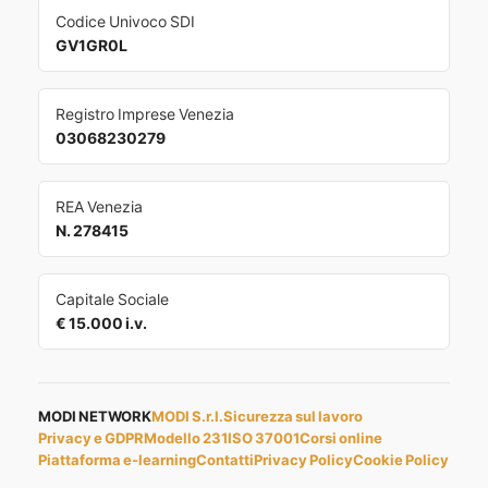
Codice Univoco SDI
GV1GR0L
Registro Imprese Venezia
03068230279
REA Venezia
N. 278415
Capitale Sociale
€ 15.000 i.v.
MODI NETWORK
MODI S.r.l.
Sicurezza sul lavoro
Privacy e GDPR
Modello 231
ISO 37001
Corsi online
Piattaforma e-learning
Contatti
Privacy Policy
Cookie Policy