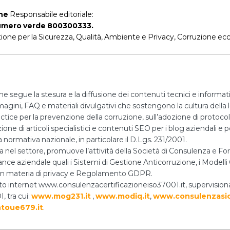
ne
Responsabile editoriale:
 numero verde 800300333.
tione per la Sicurezza, Qualità, Ambiente e Privacy, Corruzione ecc
he segue la stesura e la diffusione dei contenuti tecnici e informa
mmagini, FAQ e materiali divulgativi che sostengono la cultura della l
actice per la prevenzione della corruzione, sull’adozione di protoco
ne di articoli specialistici e contenuti SEO per i blog aziendali e per
 normativa nazionale, in particolare il D.Lgs. 231/2001.
za nel settore, promuove l’attività della Società di Consulenza e
nce aziendale quali i Sistemi di Gestione Anticorruzione, i Modelli O
i in materia di privacy e Regolamento GDPR.
 sito internet www.consulenzacertificazioneiso37001.it, supervision
, tra cui:
www.mog231.it
,
www.modiq.it
,
www.consulenzasic
toue679.it
.