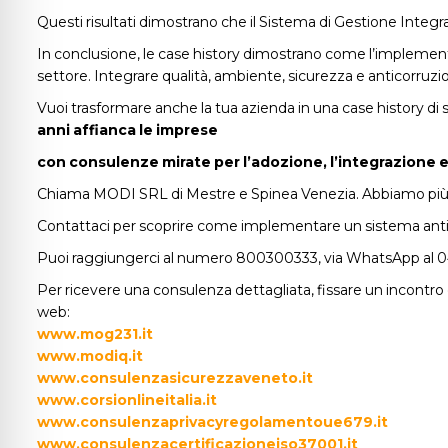
Questi risultati dimostrano che il Sistema di Gestione Integr
In conclusione, le case history dimostrano come l’implement
settore. Integrare qualità, ambiente, sicurezza e anticorruzi
Vuoi trasformare anche la tua azienda in una case history 
anni affianca le imprese
con consulenze mirate per l’adozione, l’integrazione e 
Chiama MODI SRL di Mestre e Spinea Venezia. Abbiamo più di 2
Contattaci per scoprire come implementare un sistema antico
Puoi raggiungerci al numero 800300333, via WhatsApp al 04
Per ricevere una consulenza dettagliata, fissare un incontro c
web:
www.mog231.it
www.modiq.it
www.consulenzasicurezzaveneto.it
www.corsionlineitalia.it
www.consulenzaprivacyregolamentoue679.it
www.consulenzacertificazioneiso37001.it