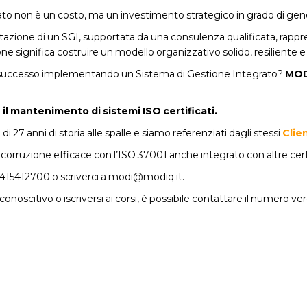
ato non è un costo, ma un investimento strategico in grado di gener
azione di un SGI, supportata da una consulenza qualificata, rappr
one significa costruire un modello organizzativo solido, resiliente 
di successo implementando un Sistema di Gestione Integrato?
MODI
il mantenimento di sistemi ISO certificati.
7 anni di storia alle spalle e siamo referenziati dagli stessi
Clien
rruzione efficace con l’ISO 37001 anche integrato con altre cert
15412700 o scriverci a
modi@modiq.it
.
onoscitivo o iscriversi ai corsi, è possibile contattare il numero v