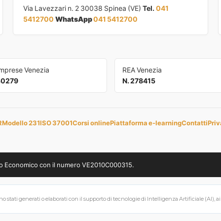
Via Lavezzari n. 2 30038 Spinea (VE)
Tel.
041
5412700
WhatsApp
041 5412700
Imprese Venezia
REA Venezia
30279
N. 278415
R
Modello 231
ISO 37001
Corsi online
Piattaforma e-learning
Contatti
Priv
uppo Economico con il numero VE2010C000315.
 stati generati o elaborati con il supporto di tecnologie di Intelligenza Artificiale (AI), a