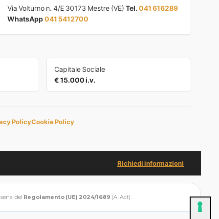
Via Volturno n. 4/E 30173 Mestre (VE)
Tel.
041 616289
WhatsApp
041 5412700
Capitale Sociale
€ 15.000 i.v.
acy Policy
Cookie Policy
Richiedi informazioni
i sensi del
Regolamento (UE) 2024/1689
(AI Act).