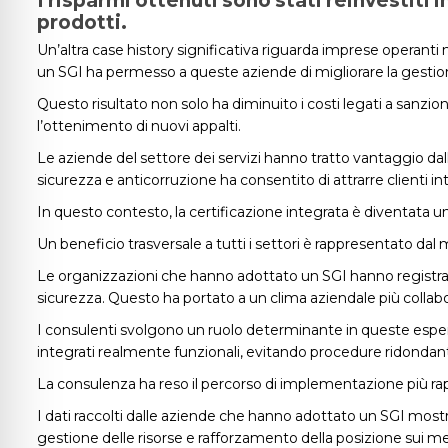
I risparmi ottenuti sono stati reinvestiti 
prodotti.
Un’altra case history significativa riguarda imprese operanti n
un SGI ha permesso a queste aziende di migliorare la gestion
Questo risultato non solo ha diminuito i costi legati a sanzion
l’ottenimento di nuovi appalti.
Le aziende del settore dei servizi hanno tratto vantaggio dal
sicurezza e anticorruzione ha consentito di attrarre clienti in
In questo contesto, la certificazione integrata è diventata u
Un beneficio trasversale a tutti i settori è rappresentato dal
Le organizzazioni che hanno adottato un SGI hanno registrato 
sicurezza. Questo ha portato a un clima aziendale più collabo
I consulenti svolgono un ruolo determinante in queste esperi
integrati realmente funzionali, evitando procedure ridondant
La consulenza ha reso il percorso di implementazione più ra
I dati raccolti dalle aziende che hanno adottato un SGI mostr
gestione delle risorse e rafforzamento della posizione sui mer