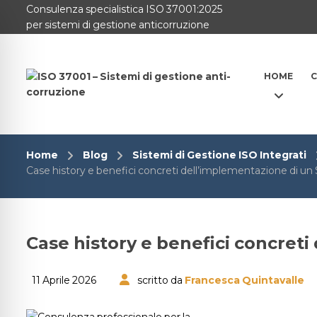
Consulenza specialistica ISO 37001:2025
per sistemi di gestione anticorruzione
HOME
C
Home
Blog
Sistemi di Gestione ISO Integrati
Case history e benefici concreti dell’implementazione di un
Case history e benefici concret
11 Aprile 2026
scritto da
Francesca Quintavalle