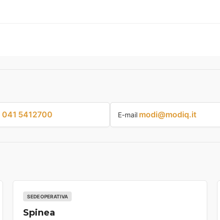
041 5412700
modi@modiq.it
p
E-mail
SEDE OPERATIVA
Spinea