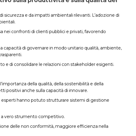
ivo sulla produttività e sulla qualità dei
di sicurezza e da impatti ambientali rilevanti. L’adozione di
ientali.
nei confronti di clienti pubblici e privati, favorendo
la capacità di governare in modo unitario qualità, ambiente,
trasparenti.
o e di consolidare le relazioni con stakeholder esigenti.
portanza della qualità, della sostenibilità e della
i positivi anche sulla capacità di innovare.
 esperti hanno potuto strutturare sistemi di gestione
le a vero strumento competitivo.
uzione delle non conformità, maggiore efficienza nella