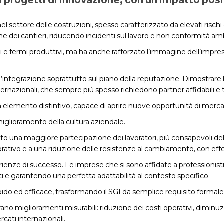
in progetti di innovazione, con un impatto posit
el settore delle costruzioni, spesso caratterizzato da elevati rischi 
e dei cantieri, riducendo incidenti sul lavoro e non conformità amb
i e fermi produttivi, ma ha anche rafforzato l’immagine dell’impresa 
l’integrazione soprattutto sul piano della reputazione. Dimostrare 
ternazionali, che sempre più spesso richiedono partner affidabili e 
n elemento distintivo, capace di aprire nuove opportunità di mercat
 miglioramento della cultura aziendale.
una maggiore partecipazione dei lavoratori, più consapevoli dell’im
rativo e a una riduzione delle resistenze al cambiamento, con effett
enze di successo. Le imprese che si sono affidate a professionisti
i e garantendo una perfetta adattabilità al contesto specifico.
pido ed efficace, trasformando il SGI da semplice requisito forma
ano miglioramenti misurabili: riduzione dei costi operativi, dimin
cati internazionali.