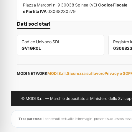
Piazza Marconi n. 9 30038 Spinea (VE)
Codice Fiscale
e Partita IVA
03068230279
Dati societari
Codice Univoco SDI
Registro 
GV1GR0L
030682
MODI NETWORK
MODI S.r.l.
Sicurezza sul lavoro
Privacy e GDP
© MODI S.r.l. — Marchio depositato al Ministero dello Svil
Trasparenza:
I contenuti testuali e le immagini presenti su questo sito sono