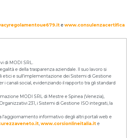
vacyregolamentoue679.it
e
www.consulenzacertifica
tivi di MODI SRL.
egalità e della trasparenza aziendale. Il suo lavoro si
lli etici e sull’implementazione dei Sistemi di Gestione
 i canali social, evidenziando il rapporto tra gli standard
 Formazione MODI SRL di Mestre e Spinea (Venezia),
rganizzativi 231, i Sistemi di Gestione ISO integrati, la
a l'aggiornamento informativo degli altri portali web e
urezzaveneto.it
,
www.corsionlineitalia.it
e