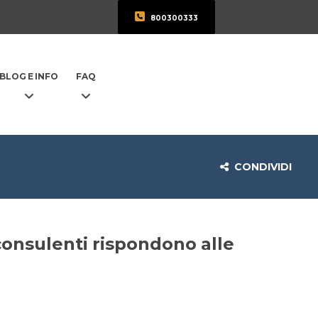
800300333
BLOG E INFO
FAQ
CONDIVIDI
 consulenti rispondono alle