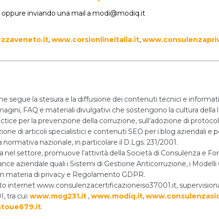
3 oppure inviando una mail a modi@modiq.it
zzaveneto.it
,
www.corsionlineitalia.it
,
www.consulenzapri
he segue la stesura e la diffusione dei contenuti tecnici e informa
mmagini, FAQ e materiali divulgativi che sostengono la cultura della l
actice per la prevenzione della corruzione, sull’adozione di protoco
ne di articoli specialistici e contenuti SEO per i blog aziendali e per
 normativa nazionale, in particolare il D.Lgs. 231/2001.
za nel settore, promuove l’attività della Società di Consulenza e
nce aziendale quali i Sistemi di Gestione Anticorruzione, i Modelli O
i in materia di privacy e Regolamento GDPR.
 sito internet www.consulenzacertificazioneiso37001.it, supervision
, tra cui:
www.mog231.it
,
www.modiq.it
,
www.consulenzasic
toue679.it
.