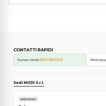
CONTATTI RAPIDI
800 300333
Numero Verde
WhatsAp
Sedi MODI S.r.l.
SEDE LEGALE