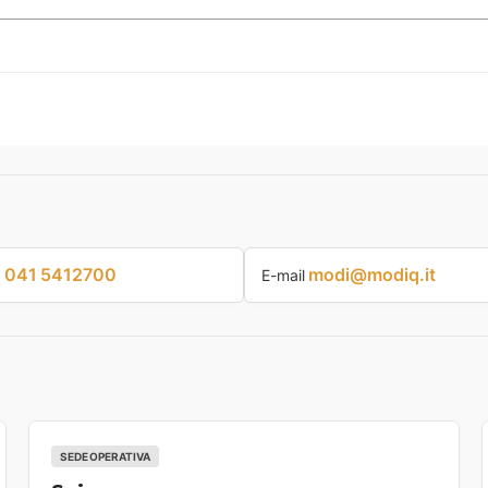
041 5412700
modi@modiq.it
p
E-mail
SEDE OPERATIVA