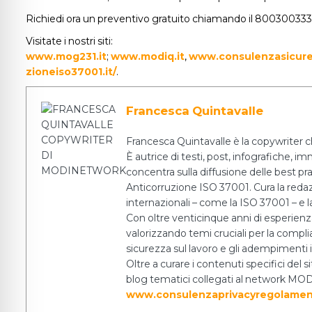
Richiedi ora un preventivo gratuito chiamando il 80030033
Visitate i nostri siti:
www.mog231.it
;
www.modiq.it
,
www.consulenzasicure
zioneiso37001.it/
.
Francesca Quintavalle
Francesca Quintavalle è la copywriter c
È autrice di testi, post, infografiche, i
concentra sulla diffusione delle best pr
Anticorruzione ISO 37001. Cura la redazio
internazionali – come la ISO 37001 – e la
Con oltre venticinque anni di esperien
valorizzando temi cruciali per la complia
sicurezza sul lavoro e gli adempiment
Oltre a curare i contenuti specifici del
blog tematici collegati al network MODI
www.consulenzaprivacyregolamen