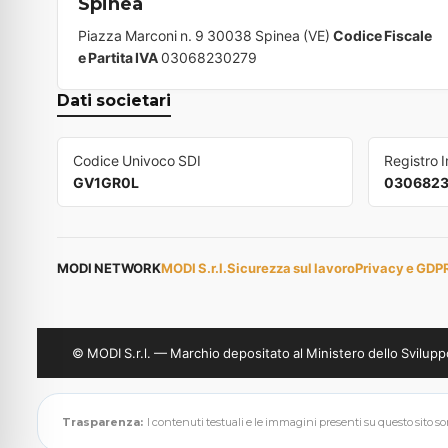
Spinea
Piazza Marconi n. 9 30038 Spinea (VE)
Codice Fiscale
e Partita IVA
03068230279
Dati societari
Codice Univoco SDI
Registro 
GV1GR0L
030682
MODI NETWORK
MODI S.r.l.
Sicurezza sul lavoro
Privacy e GDP
© MODI S.r.l. — Marchio depositato al Ministero dello Svil
Trasparenza:
I contenuti testuali e le immagini presenti su questo sito sono