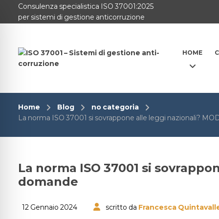
Consulenza specialistica ISO 37001:2025
per sistemi di gestione anticorruzione
HOME
C
Home
Blog
no categoria
La norma ISO 37001 si sovrappone alle leggi nazionali? MODI
La norma ISO 37001 si sovrappone
domande
12 Gennaio 2024
scritto da
Francesca Quintavall