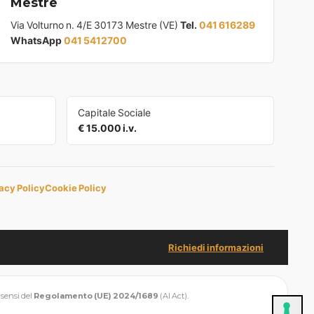
Mestre
Via Volturno n. 4/E 30173 Mestre (VE)
Tel.
041 616289
WhatsApp
041 5412700
Capitale Sociale
€ 15.000 i.v.
acy Policy
Cookie Policy
Richiedi informazioni
i sensi del
Regolamento (UE) 2024/1689
(AI Act).