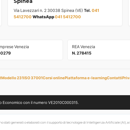
Spinea
Via Lavezzari n. 2 30038 Spinea (VE)
Tel.
041
5412700
WhatsApp
041 5412700
Imprese Venezia
REA Venezia
30279
N. 278415
R
Modello 231
ISO 37001
Corsi online
Piattaforma e-learning
Contatti
Priv
uppo Economico con il numero VE2010C000315.
 stati generati o elaborati con il supporto di tecnologie di Intelligenza Artificiale (AI), a