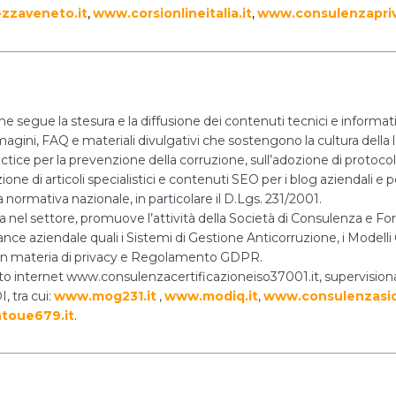
zzaveneto.it
,
www.corsionlineitalia.it
,
www.consulenzapri
he segue la stesura e la diffusione dei contenuti tecnici e informa
mmagini, FAQ e materiali divulgativi che sostengono la cultura della l
actice per la prevenzione della corruzione, sull’adozione di protoco
ne di articoli specialistici e contenuti SEO per i blog aziendali e per
 normativa nazionale, in particolare il D.Lgs. 231/2001.
za nel settore, promuove l’attività della Società di Consulenza e
nce aziendale quali i Sistemi di Gestione Anticorruzione, i Modelli O
i in materia di privacy e Regolamento GDPR.
 sito internet www.consulenzacertificazioneiso37001.it, supervision
, tra cui:
www.mog231.it
,
www.modiq.it
,
www.consulenzasic
toue679.it
.