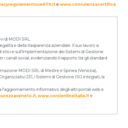
vacyregolamentoue679.it
e
www.consulenzacertifica
tivi di MODI SRL.
egalità e della trasparenza aziendale. Il suo lavoro si
lli etici e sull’implementazione dei Sistemi di Gestione
 i canali social, evidenziando il rapporto tra gli standard
 Formazione MODI SRL di Mestre e Spinea (Venezia),
rganizzativi 231, i Sistemi di Gestione ISO integrati, la
a l'aggiornamento informativo degli altri portali web e
urezzaveneto.it
,
www.corsionlineitalia.it
e