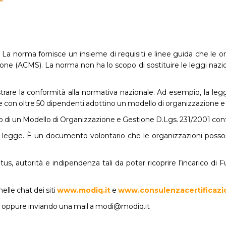
La norma fornisce un insieme di requisiti e linee guida che le or
ne (ACMS). La norma non ha lo scopo di sostituire le leggi nazio
strare la conformità alla normativa nazionale. Ad esempio, la legg
e con oltre 50 dipendenti adottino un modello di organizzazione e
o di un Modello di Organizzazione e Gestione D.Lgs. 231/2001 conf
legge. È un documento volontario che le organizzazioni possono 
s, autorità e indipendenza tali da poter ricoprire l’incarico di 
elle chat dei siti
www.modiq.it
e
www.consulenzacertificazio
3 oppure inviando una mail a modi@modiq.it