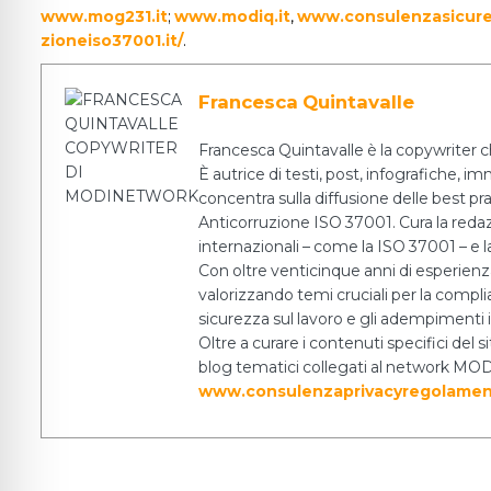
www.mog231.it
;
www.modiq.it
,
www.consulenzasicure
zioneiso37001.it/
.
Francesca Quintavalle
Francesca Quintavalle è la copywriter c
È autrice di testi, post, infografiche, i
concentra sulla diffusione delle best pr
Anticorruzione ISO 37001. Cura la redazio
internazionali – come la ISO 37001 – e la
Con oltre venticinque anni di esperien
valorizzando temi cruciali per la complia
sicurezza sul lavoro e gli adempiment
Oltre a curare i contenuti specifici del
blog tematici collegati al network MODI
www.consulenzaprivacyregolamen