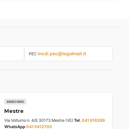
modi.pec@legalmail.it
PEC
SEDE CORSI
Mestre
Via Volturno n. 4/E 30173 Mestre (VE)
Tel.
041 616289
WhatsApp
041 5412700