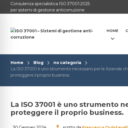
Consulenza specialistica ISO 37001:2025
per sistemi di gestione anticorruzione
HOME
C
Home
Blog
no categoria
La ISO 37001 è uno strumento necessario per le Aziende che
proteggere il proprio business.
La ISO 37001 è uno strumento ne
proteggere il proprio business.
30 Gennaio 2024
scritto da
Francesca Quintavall