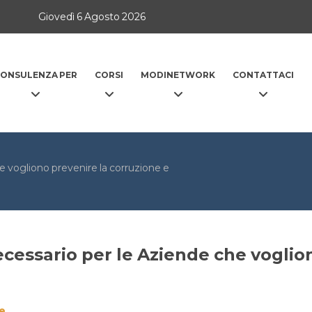
Giovedì 6 Agosto 2026
ONSULENZA PER
CORSI
MODINETWORK
CONTATTACI
 vogliono prevenire la corruzione e
cessario per le Aziende che voglion
e