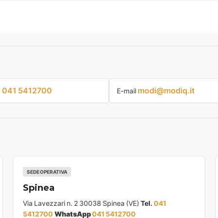
041 5412700
modi@modiq.it
p
E-mail
SEDE OPERATIVA
Spinea
Via Lavezzari n. 2 30038 Spinea (VE)
Tel.
041
5412700
WhatsApp
041 5412700