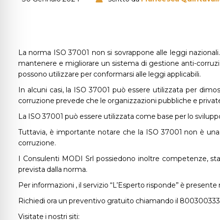
La norma ISO 37001 non si sovrappone alle leggi nazionali. 
mantenere e migliorare un sistema di gestione anti-corruzio
possono utilizzare per conformarsi alle leggi applicabili.
In alcuni casi, la ISO 37001 può essere utilizzata per dimo
corruzione prevede che le organizzazioni pubbliche e privat
La ISO 37001 può essere utilizzata come base per lo svilupp
Tuttavia, è importante notare che la ISO 37001 non è una 
corruzione.
I Consulenti MODI Srl possiedono inoltre competenze, statu
prevista dalla norma.
Per informazioni , il servizio “L’Esperto risponde” è presente n
Richiedi ora un preventivo gratuito chiamando il 80030033
Visitate i nostri siti: