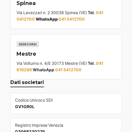
Spinea
Via Lavezzari n. 2 30038 Spinea (VE)
Tel.
041
5412700
WhatsApp
041 5412700
SEDE CORSI
Mestre
Via Volturno n. 4/E 30173 Mestre (VE)
Tel.
041
616289
WhatsApp
041 5412700
Dati societari
Codice Univoco SDI
GV1GR0L
Registro Imprese Venezia
03068230279