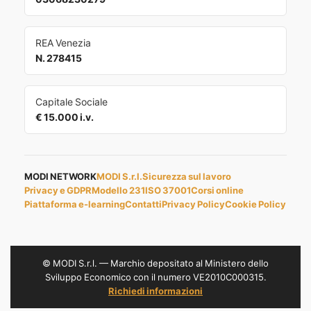
REA Venezia
N. 278415
Capitale Sociale
€ 15.000 i.v.
MODI NETWORK
MODI S.r.l.
Sicurezza sul lavoro
Privacy e GDPR
Modello 231
ISO 37001
Corsi online
Piattaforma e-learning
Contatti
Privacy Policy
Cookie Policy
© MODI S.r.l. — Marchio depositato al Ministero dello
Sviluppo Economico con il numero VE2010C000315.
Richiedi informazioni