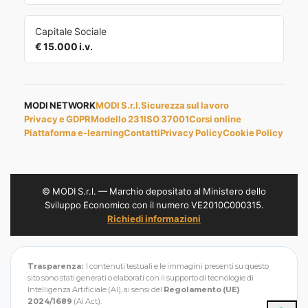
Capitale Sociale
€ 15.000 i.v.
MODI NETWORK
MODI S.r.l.
Sicurezza sul lavoro
Privacy e GDPR
Modello 231
ISO 37001
Corsi online
Piattaforma e-learning
Contatti
Privacy Policy
Cookie Policy
© MODI S.r.l. — Marchio depositato al Ministero dello
Sviluppo Economico con il numero VE2010C000315.
Richiedi informazioni
Trasparenza:
I contenuti testuali e le immagini presenti su questo
sito sono stati generati o elaborati con il supporto di tecnologie di
Intelligenza Artificiale (AI), ai sensi del
Regolamento (UE)
2024/1689
(AI Act).