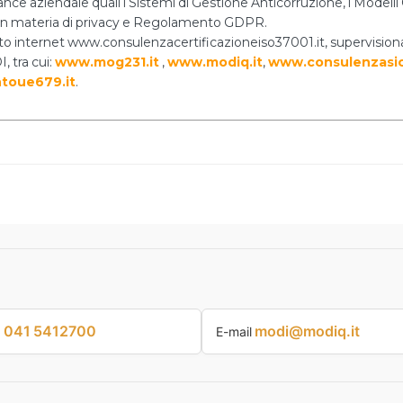
nce aziendale quali i Sistemi di Gestione Anticorruzione, i Modelli O
i in materia di privacy e Regolamento GDPR.
 sito internet www.consulenzacertificazioneiso37001.it, supervision
, tra cui:
www.mog231.it
,
www.modiq.it
,
www.consulenzasic
toue679.it
.
041 5412700
modi@modiq.it
p
E-mail