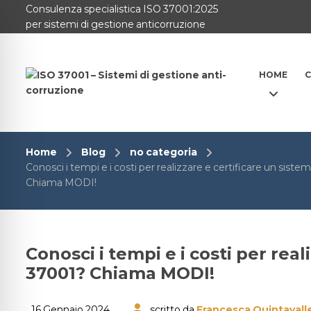
Consulenza specialistica ISO 37001:2025
per sistemi di gestione anticorruzione
HOME
C
Home
Blog
no categoria
Conosci i tempi e i costi per realizzare e certificare un sis
Chiama MODI!
Conosci i tempi e i costi per rea
37001? Chiama MODI!
16 Gennaio 2024
scritto da
Francesca Quintavall