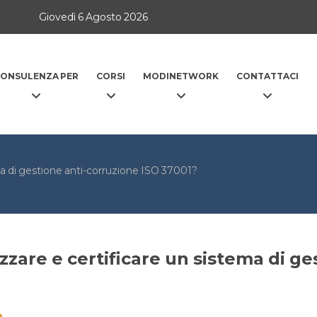
Giovedì 6 Agosto 2026
ONSULENZA PER
CORSI
MODINETWORK
CONTATTACI
tema di gestione anti-corruzione ISO 37001?
lizzare e certificare un sistema di g
e