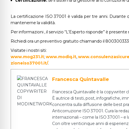
certificazione:
se il sistema di gestione anti corruzione d
La certificazione ISO 37001 è valida per tre anni. Durante q
mantenerne la validità.
Per informazioni , il servizio “L’Esperto risponde” è presente n
Richiedi ora un preventivo gratuito chiamando il 80030033
Visitate i nostri siti:
www.mog231.it
;
www.modiq.it
,
www.consulenzasicure
zioneiso37001.it/
.
Francesca Quintavalle
Francesca Quintavalle è la copywriter c
È autrice di testi, post, infografiche, i
concentra sulla diffusione delle best pr
Anticorruzione ISO 37001. Cura la redazio
internazionali – come la ISO 37001 – e la
Con oltre venticinque anni di esperien