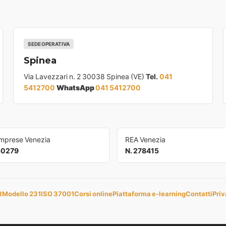
SEDE OPERATIVA
Spinea
Via Lavezzari n. 2 30038 Spinea (VE)
Tel.
041
5412700
WhatsApp
041 5412700
Imprese Venezia
REA Venezia
30279
N. 278415
R
Modello 231
ISO 37001
Corsi online
Piattaforma e-learning
Contatti
Priv