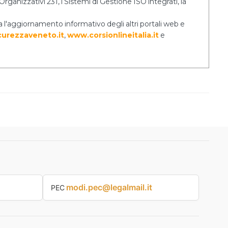
rganizzativi 231, i Sistemi di Gestione ISO integrati, la
a l'aggiornamento informativo degli altri portali web e
urezzaveneto.it
,
www.corsionlineitalia.it
e
modi.pec@legalmail.it
PEC