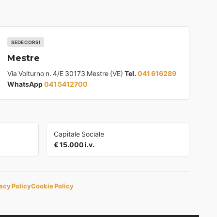
SEDE CORSI
Mestre
Via Volturno n. 4/E 30173 Mestre (VE)
Tel.
041 616289
WhatsApp
041 5412700
Capitale Sociale
€ 15.000 i.v.
acy Policy
Cookie Policy