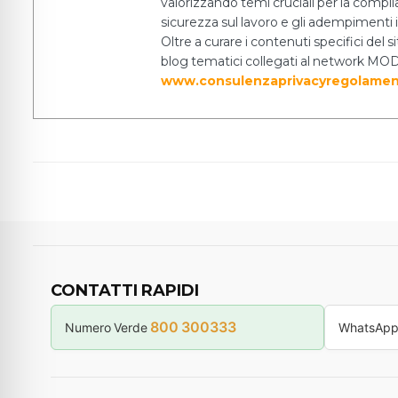
valorizzando temi cruciali per la complia
sicurezza sul lavoro e gli adempiment
Oltre a curare i contenuti specifici del
blog tematici collegati al network MODI
www.consulenzaprivacyregolamen
CONTATTI RAPIDI
800 300333
Numero Verde
WhatsAp