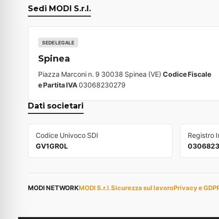
Sedi MODI S.r.l.
SEDE LEGALE
Spinea
Piazza Marconi n. 9 30038 Spinea (VE)
Codice Fiscale
e Partita IVA
03068230279
Dati societari
Codice Univoco SDI
Registro 
GV1GR0L
030682
MODI NETWORK
MODI S.r.l.
Sicurezza sul lavoro
Privacy e GDP