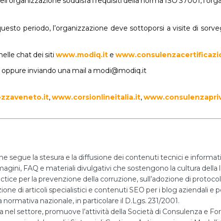
ell’organizzazione soddisfa i requisiti della norma ISO 37001, l’orga
uesto periodo, l’organizzazione deve sottoporsi a visite di sorve
elle chat dei siti
www.modiq.it
e
www.consulenzacertificazio
3 oppure inviando una mail a modi@modiq.it
zzaveneto.it
,
www.corsionlineitalia.it
,
www.consulenzapri
he segue la stesura e la diffusione dei contenuti tecnici e informa
mmagini, FAQ e materiali divulgativi che sostengono la cultura della l
actice per la prevenzione della corruzione, sull’adozione di protoco
ne di articoli specialistici e contenuti SEO per i blog aziendali e per
 normativa nazionale, in particolare il D.Lgs. 231/2001.
za nel settore, promuove l’attività della Società di Consulenza e