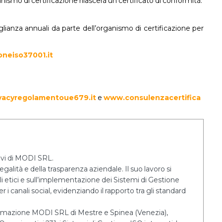
nismo di certificazione rilascerà un certificato di conformità.
glianza annuali da parte dell’organismo di certificazione per
neiso37001.it
vacyregolamentoue679.it
e
www.consulenzacertifica
tivi di MODI SRL.
egalità e della trasparenza aziendale. Il suo lavoro si
lli etici e sull’implementazione dei Sistemi di Gestione
 i canali social, evidenziando il rapporto tra gli standard
 Formazione MODI SRL di Mestre e Spinea (Venezia),